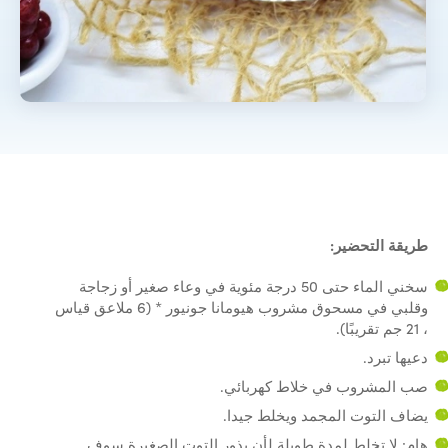
طريقة التحضير:
سخني الماء حتى 50 درجة مئوية في وعاء صغير أو زجاجة
وقلبي في مسحوق مشروب هيومانا جونيور * (6 ملاعق قياس
، 21 جم تقريبًا).
دعيها تبرد.
صب المشروب في خلاط كهربائي.
يضاف التوت المجمد ويخلط جيدا.
هام: لا تخلط لمدة طويلة لأن بذور التوت الصغيرة سوف